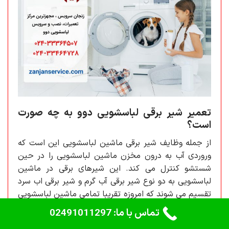
تعمیر شیر برقی لباسشویی دوو به چه صورت
است؟
از جمله وظایف شیر برقی ماشین لباسشویی این است که
وروردی آب به درون مخزن ماشین لباسشویی را در حین
شستشو کنترل می کند. این شیرهای برقی در ماشین
لباسشویی به دو نوع شیر برقی آب گرم و شیر برقی اب سرد
تقسیم می شوند که امروزه تقریبا تمامی ماشین لباسشویی
ها تنها مورد دوم یعنی شیر آب سرد را دارا هستند. اگر در
تماس با ما: 02491011297
شیر آبی دستگاهتان مشکلی ایجاد شد آنرا به نمایندگی