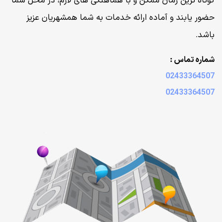
کوتاه ترین زمان ممکن و با هماهنگی های لازم، در محل شما
حضور یابند و آماده ارائه خدمات به شما همشهریان عزیز
باشد.
شماره تماس :
02433364507
02433364507